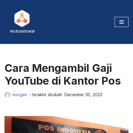
Tambahkan
Subscribers
,
Viewers
,
Likes
maupun
Jam Tayang
ke Channel Youtube
Skip
Kesayangan Kamu.
to
content
Cek Sekarang
Cara Mengambil Gaji
YouTube di Kantor Pos
morgan
December 30, 2023