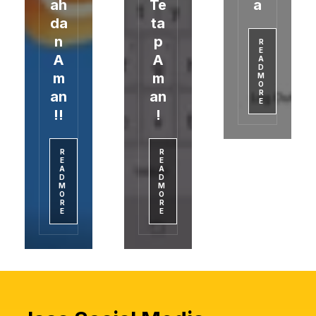
ah
Te
a
da
ta
n
p
R
E
A
A
A
D
m
m
M
O
an
an
R
E
!!
!
R
R
E
E
A
A
D
D
M
M
O
O
R
R
E
E