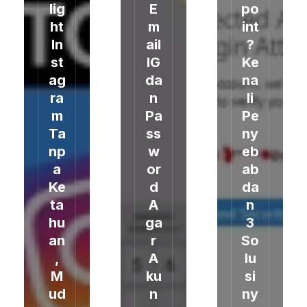
lig
E
po
ht
m
int
In
ail
?
st
IG
Ke
ag
da
na
ra
n
li
m
Pa
Pe
Ta
ss
ny
np
w
eb
a
or
ab
Ke
d
da
ta
A
n
hu
ga
3
an
r
So
,
A
lu
M
ku
si
ud
n
ny