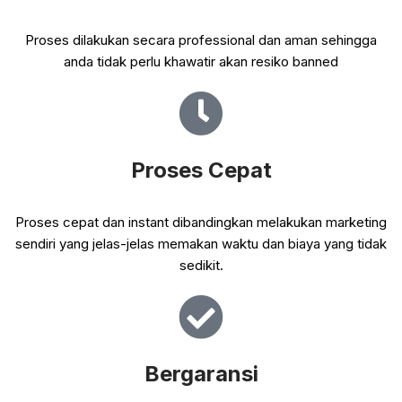
Proses dilakukan secara professional dan aman sehingga
anda tidak perlu khawatir akan resiko banned
Proses Cepat
Proses cepat dan instant dibandingkan melakukan marketing
sendiri yang jelas-jelas memakan waktu dan biaya yang tidak
sedikit.
Bergaransi