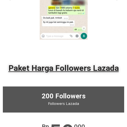
Paket Harga Followers Lazada
200 Followers
Followers Lazada
Rp
000