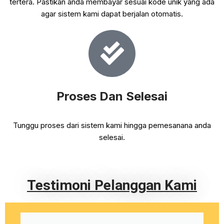
tertera. Pastikan anda membayar sesuai kode unik yang ada
agar sistem kami dapat berjalan otomatis.
Proses Dan Selesai
Tunggu proses dari sistem kami hingga pemesanana anda
selesai.
Testimoni Pelanggan Kami