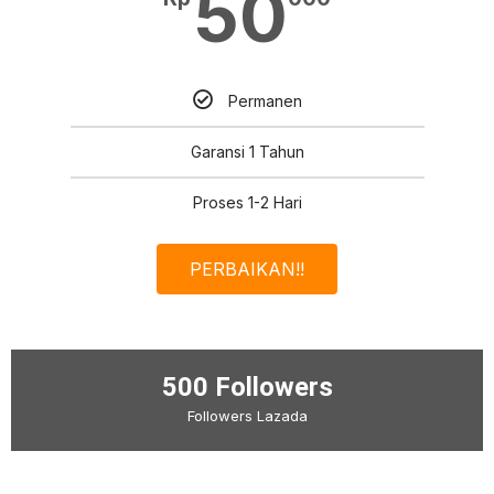
50
Permanen
Garansi 1 Tahun
Proses 1-2 Hari
PERBAIKAN!!
500 Followers
Followers Lazada