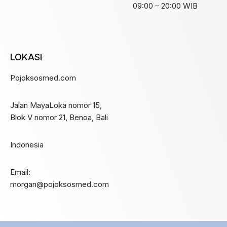
09:00 – 20:00 WIB
LOKASI
Pojoksosmed.com
Jalan MayaLoka nomor 15,
Blok V nomor 21, Benoa, Bali
Indonesia
Email:
morgan@pojoksosmed.com