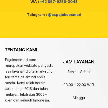
WA :
+62 857-9256-3048
Telegram :
@cspojoksosmed
TENTANG KAMI
Pojoksosmed.com
JAM LAYANAN
merupakan website penyedia
jasa layanan digital marketing
Senin – Sabtu
terutama dalam hal sosial
media. Kami telah berdiri
08:00 – 22:00 WIB
sejak tahun 2018 dan telah
melayani lebih dari 3000+
Minggu
klien dari seluruh Indonesia.