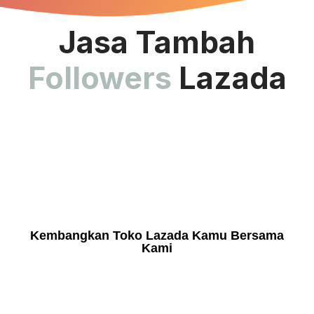
Jasa Tambah
Followers
Lazada
Kembangkan Toko Lazada Kamu Bersama
Kami