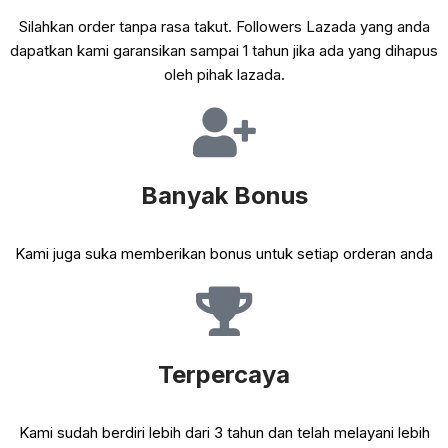
Silahkan order tanpa rasa takut. Followers Lazada yang anda
dapatkan kami garansikan sampai 1 tahun jika ada yang dihapus
oleh pihak lazada.
Banyak Bonus
Kami juga suka memberikan bonus untuk setiap orderan anda
Terpercaya
Kami sudah berdiri lebih dari 3 tahun dan telah melayani lebih