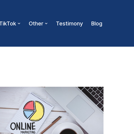
TikTok
Other
Testimony
Blog