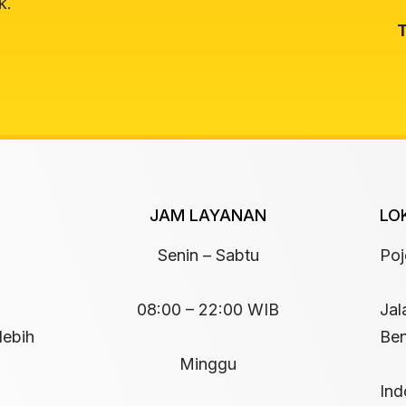
k.
T
JAM LAYANAN
LO
Senin – Sabtu
Po
08:00 – 22:00 WIB
Jal
lebih
Ben
Minggu
Ind