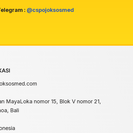
elegram :
@cspojoksosmed
KASI
joksosmed.com
an MayaLoka nomor 15, Blok V nomor 21,
oa, Bali
onesia