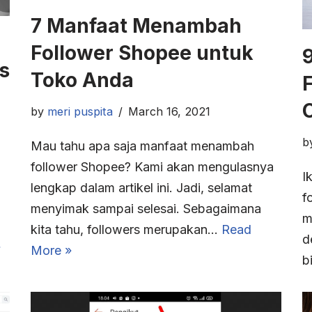
7 Manfaat Menambah
Follower Shopee untuk
s
Toko Anda
by
meri puspita
March 16, 2021
b
Mau tahu apa saja manfaat menambah
follower Shopee? Kami akan mengulasnya
I
lengkap dalam artikel ini. Jadi, selamat
f
menyimak sampai selesai. Sebagaimana
m
kita tahu, followers merupakan…
Read
d
»
More »
b