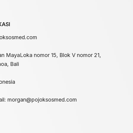
KASI
joksosmed.com
an MayaLoka nomor 15, Blok V nomor 21,
oa, Bali
onesia
il:
morgan@pojoksosmed.com