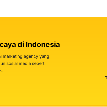
caya di Indonesia
al marketing agency yang
n sosial media seperti
k.
T