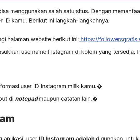
isa menggunakan salah satu situs. Dengan memanfa
r ID kamu. Berikut ini langkah-langkahnya:
i halaman website berikut ini:
https://followersgratis
sukkan username Instagram di kolom yang tersedia. 
nformasi user ID Instagram milik kamu.�
but di
notepad
maupun catatan lain.�
ram
aplikasi, user
ID Instagram adalah
digunakan untuk 