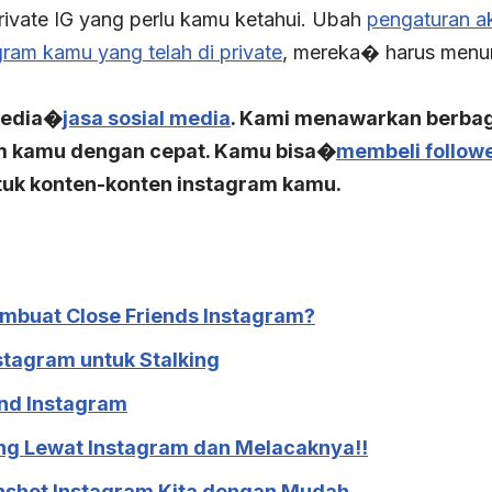
rivate IG yang perlu kamu ketahui. Ubah
pengaturan a
gram kamu yang telah di private
, mereka� harus menun
yedia�
jasa sosial media
. Kami menawarkan berbag
m kamu dengan cepat. Kamu bisa�
membeli follow
uk konten-konten instagram kamu.
mbuat Close Friends Instagram?
nstagram untuk Stalking
end Instagram
ng Lewat Instagram dan Melacaknya!!
nshot Instagram Kita dengan Mudah