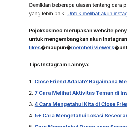
Demikian beberapa ulasan tentang cara p
yang lebih baik!
Untuk melihat akun insta
Pojoksosmed merupakan website pen
untuk mengembangkan akun instagra
likes
�maupun�
membeli viewers
�unt
Tips Instagram Lainnya:
Close Friend Adalah? Bagaimana Me
7 Cara Melihat Aktivitas Teman di I
4 Cara Mengetahui Kita di Close Fri
5+ Cara Mengetahui Lokasi Seseora
Cara Mengetahui Orang yang Scree