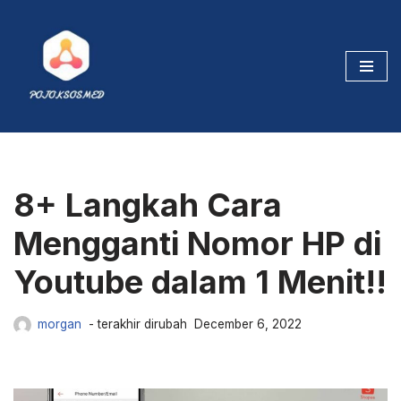
Tambahkan
Subscribers
,
Viewers
,
Likes
maupun
Jam Tayang
ke Channel Youtube
Skip
Kesayangan Kamu.
to
content
Cek Sekarang
8+ Langkah Cara
Mengganti Nomor HP di
Youtube dalam 1 Menit!!
morgan
December 6, 2022