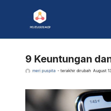
Skip
to
content
9 Keuntungan dan
meri puspita
August 1