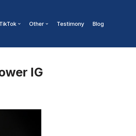
TikTok
Other
Testimony
Blog
ower IG