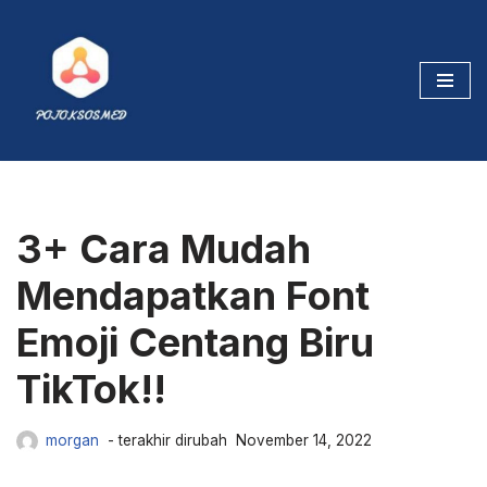
Tambahkan
Followers
,
Likes
maupun
Viewers
ke Akun TikTok kesayangan kamu.
Skip
to
Cek Sekarang
content
3+ Cara Mudah
Mendapatkan Font
Emoji Centang Biru
TikTok!!
morgan
November 14, 2022