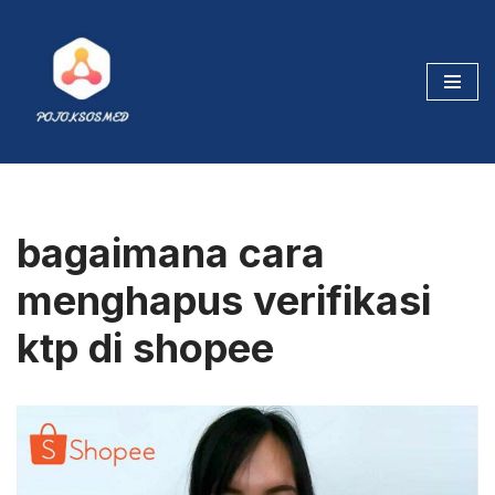
Skip
to
content
bagaimana cara
menghapus verifikasi
ktp di shopee