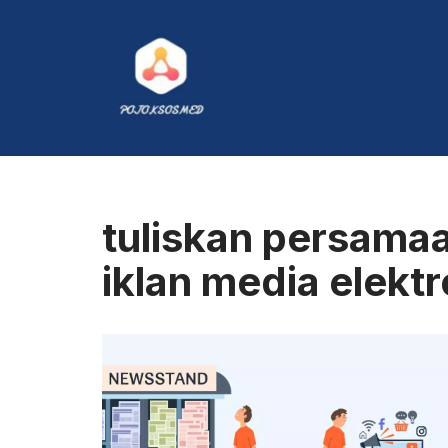
Skip
to
content
tuliskan persama
iklan media elektr