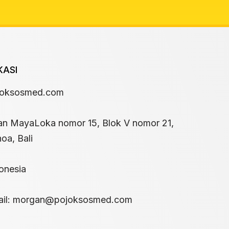
KASI
joksosmed.com
an MayaLoka nomor 15, Blok V nomor 21,
oa, Bali
onesia
il:
morgan@pojoksosmed.com