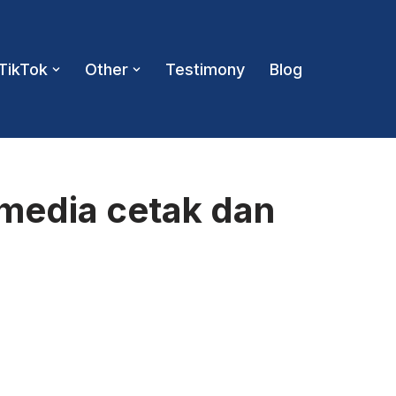
TikTok
Other
Testimony
Blog
 media cetak dan