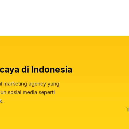
caya di Indonesia
al marketing agency yang
n sosial media seperti
k.
T