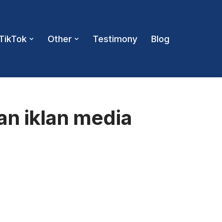
TikTok
Other
Testimony
Blog
an iklan media