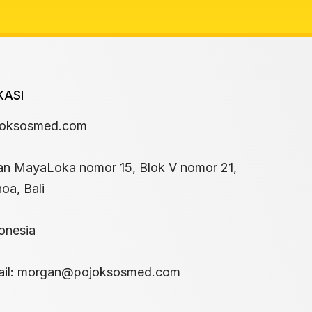
KASI
joksosmed.com
an MayaLoka nomor 15, Blok V nomor 21,
oa, Bali
onesia
il:
morgan@pojoksosmed.com