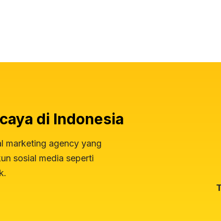
caya di Indonesia
al marketing agency yang
n sosial media seperti
k.
T