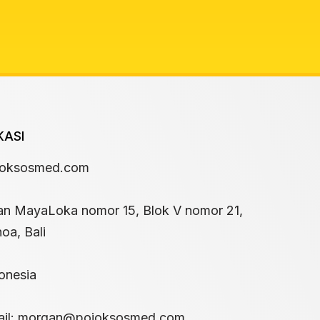
KASI
joksosmed.com
an MayaLoka nomor 15, Blok V nomor 21,
oa, Bali
onesia
il:
morgan@pojoksosmed.com