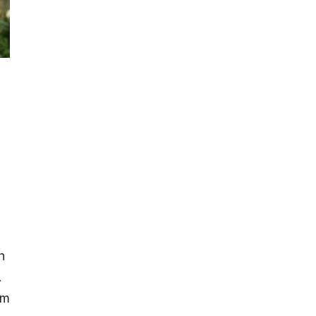
h
.
am