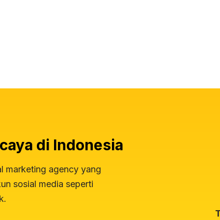
caya di Indonesia
al marketing agency yang
n sosial media seperti
k.
T