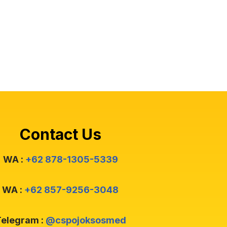
Contact Us
WA :
+62 878-1305-5339
WA :
+62 857-9256-3048
elegram :
@cspojoksosmed