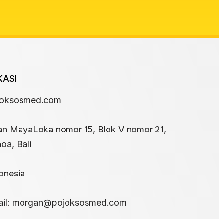
KASI
joksosmed.com
an MayaLoka nomor 15, Blok V nomor 21,
oa, Bali
onesia
il:
morgan@pojoksosmed.com