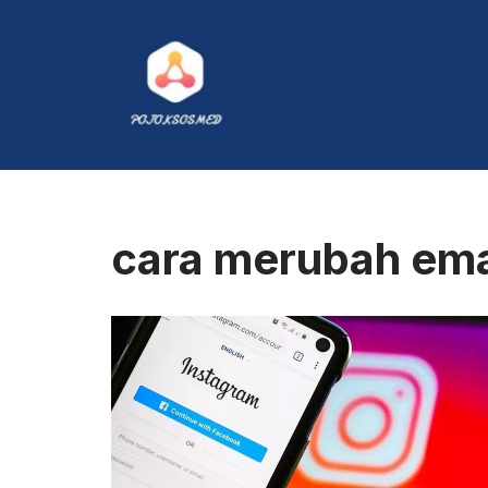
Skip
to
content
cara merubah ema