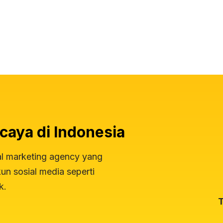
caya di Indonesia
al marketing agency yang
n sosial media seperti
k.
T