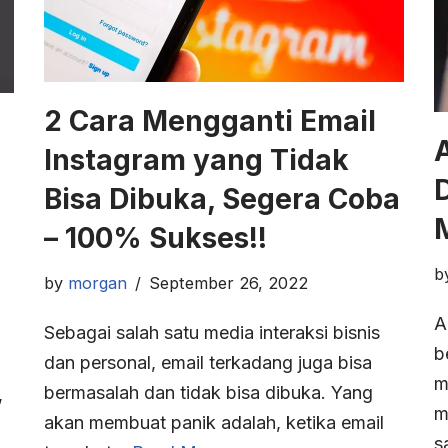
2 Cara Mengganti Email
Instagram yang Tidak
Bisa Dibuka, Segera Coba
– 100% Sukses!!
b
by
morgan
September 26, 2022
A
Sebagai salah satu media interaksi bisnis
b
dan personal, email terkadang juga bisa
m
bermasalah dan tidak bisa dibuka. Yang
,
m
akan membuat panik adalah, ketika email
s