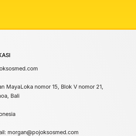
KASI
joksosmed.com
an MayaLoka nomor 15, Blok V nomor 21,
oa, Bali
onesia
il:
morgan@pojoksosmed.com