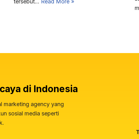
tersebut…
Read More »
m
caya di Indonesia
al marketing agency yang
n sosial media seperti
k.
T