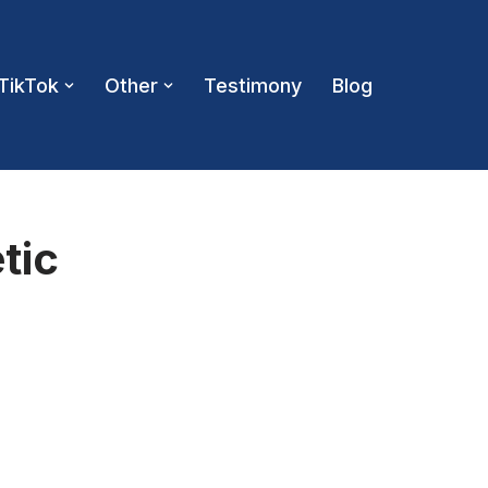
TikTok
Other
Testimony
Blog
tic