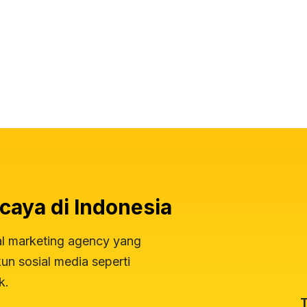
caya di Indonesia
al marketing agency yang
n sosial media seperti
k.
T