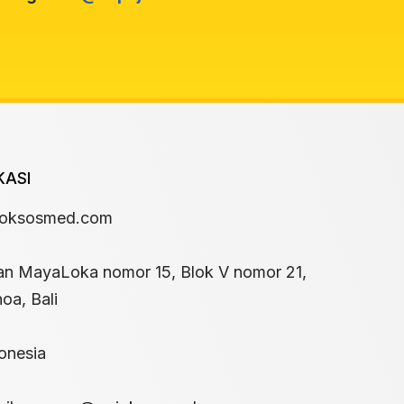
KASI
joksosmed.com
an MayaLoka nomor 15, Blok V nomor 21,
oa, Bali
onesia