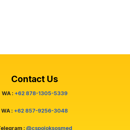
Contact Us
WA :
+62 878-1305-5339
WA :
+62 857-9256-3048
elegram :
@cspojoksosmed