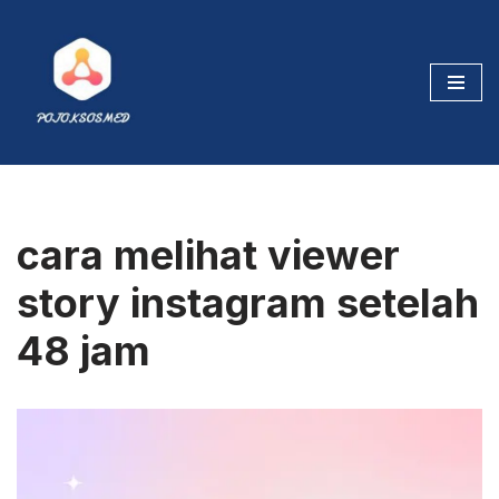
Skip
to
content
cara melihat viewer
story instagram setelah
48 jam