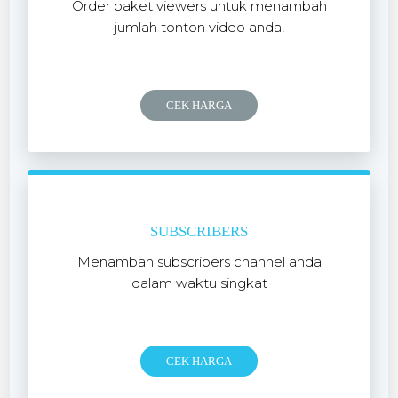
Order paket viewers untuk menambah
jumlah tonton video anda!
99.99
/mo
$
CEK HARGA
SUBSCRIBERS
Menambah subscribers channel anda
dalam waktu singkat
199.99
/mo
$
CEK HARGA